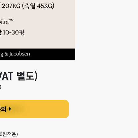
VAT 별도)
)
문의
00원적용)