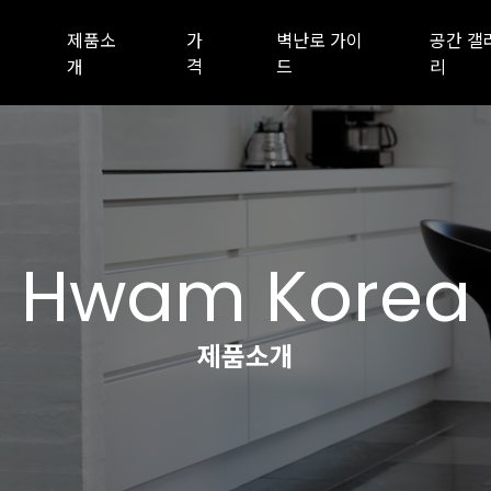
제품소
가
벽난로 가이
공간 갤
개
격
드
리
Hwam Korea
제품소개