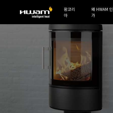
왐코리
왜 HWAM 인
아
가