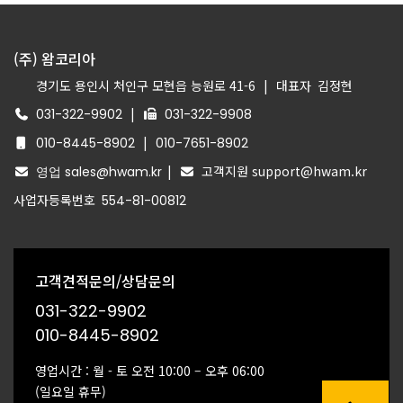
개인정보관리책임자를 지정하고 있습니다.
– 개인정보관리책임자 성명 : 김정현
(주) 왐코리아
– 전화번호 : 031-322-9902
– 이메일 : sales@hwam.kr
경기도 용인시 처인구 모현읍 능원로 41-6
|
대표자
김정현
|
031-322-9902
031-322-9908
회사의 서비스를 이용하시며 발생하는 모든 개인정보
보호 관련 민원을 개인정보관리책임자 혹은 담당부서
|
010-8445-8902
010-7651-8902
로 신고하실 수 있습니다. 회사는 이용자들의 신고사
|
고객지원 support@hwam.kr
영업 sales@hwam.kr
항에 대해 신속하게 충분한 답변을 드릴 것입니다. 기
사업자등록번호
554-81-00812
타 개인정보침해에 대한 신고나 상담이 필요하신 경
우에는 아래 기관에 문의하시기 바랍니다.
1.개인정보침해신고센터 (www.1336.or.kr/ 국번없
고객견적문의/상담문의
이 118)
2.정보보호마크인증위원회 (www.eprivacy.or.kr/
031-322-9902
02-580-0533~4)
010-8445-8902
3.대검찰청 인터넷범죄수사센터
(http://icic.sppo.go.kr/ 02-3480-3600)
영업시간 : 월 - 토 오전 10:00 – 오후 06:00
4.경찰청 사이버테러대응센터 (www.ctrc.go.kr/
(일요일 휴무)