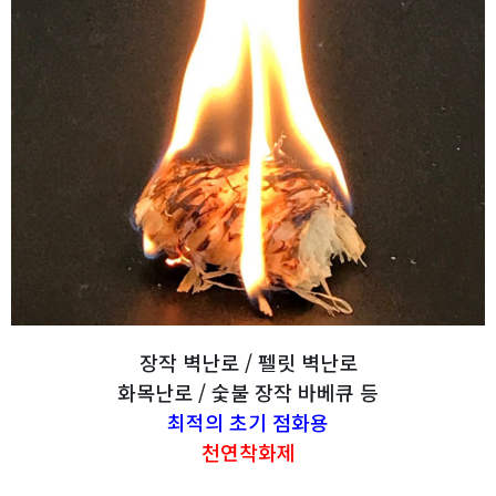
장작 벽난로 / 펠릿 벽난로
화목난로 / 숯불 장작 바베큐 등
최적의 초기 점화용
천연착화제