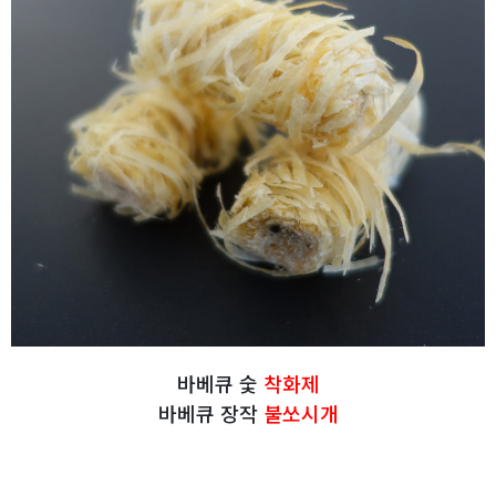
바베큐 숯
착화제
바베큐 장작
불쏘시개