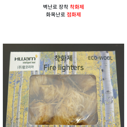
벽난로 장착
착화제
화목난로
점화제