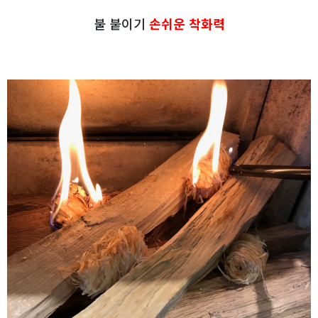
불 붙이기
손쉬운 착화력