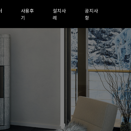
러
사용후
설치사
공지사
기
례
항