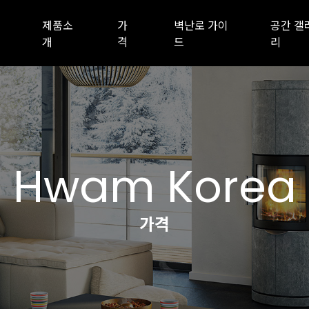
제품소
가
벽난로 가이
공간 갤
개
격
드
리
Hwam Korea
가격