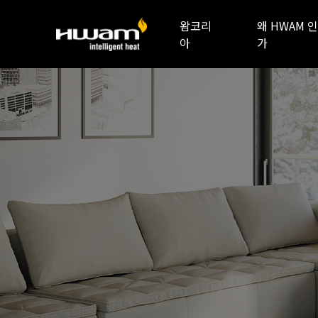
왐코리
왜 HWAM 인
아
가