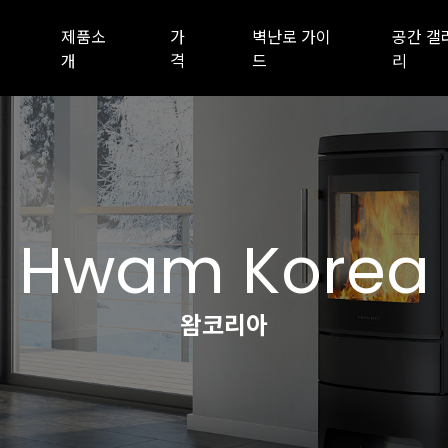
제품소
가
벽난로 가이
공간 갤
개
격
드
리
Hwam Korea
왐코리아