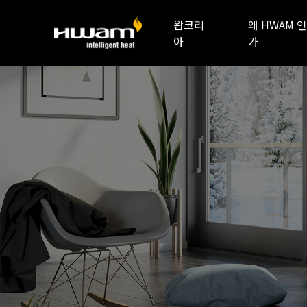
왐코리
왜 HWAM 인
아
가