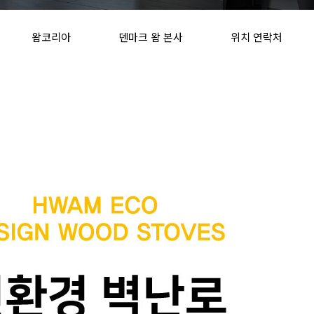
왐코리아
덴마크 왐 본사
위치 연락처