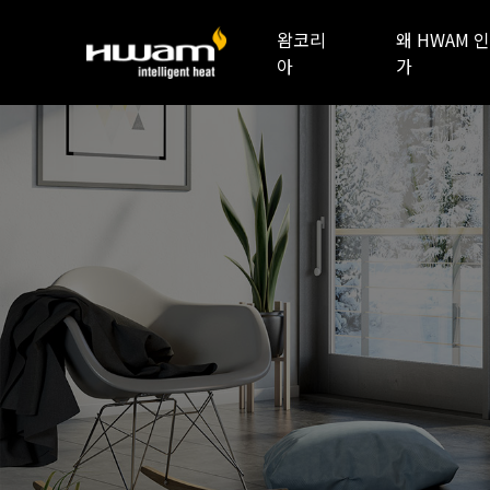
왐코리
왜 HWAM 인
아
가