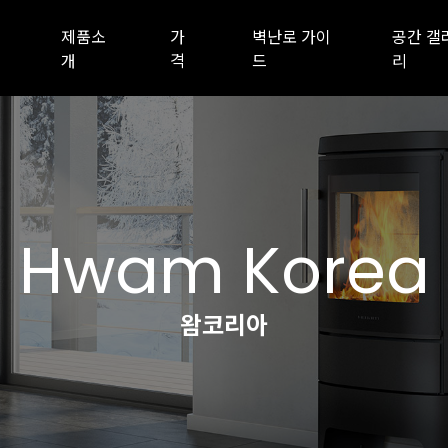
제품소
가
벽난로 가이
공간 갤
개
격
드
리
Hwam Korea
왐코리아