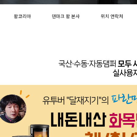
왐코리아
덴마크 왐 본사
위치 연락처