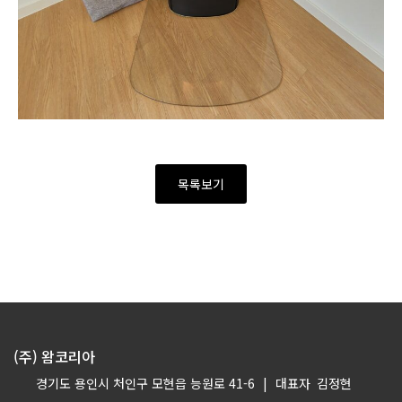
목록보기
(주) 왐코리아
경기도 용인시 처인구 모현읍 능원로 41-6
|
대표자
김정현