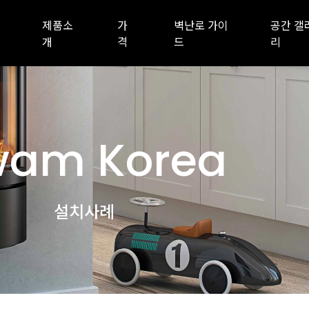
제품소
가
벽난로 가이
공간 갤
개
격
드
리
am Korea
설치사례