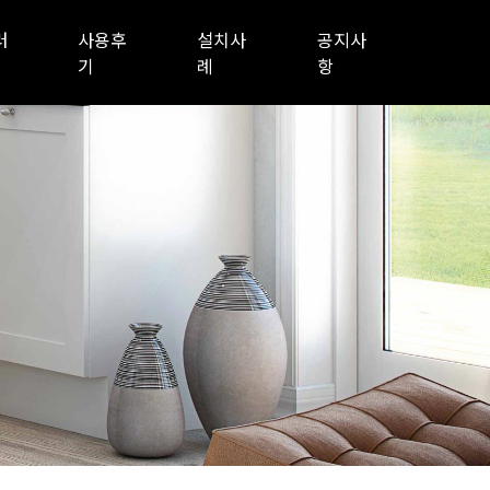
러
사용후
설치사
공지사
기
례
항