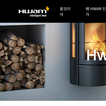
왐코리
왜 HWAM 인
아
가
Hw