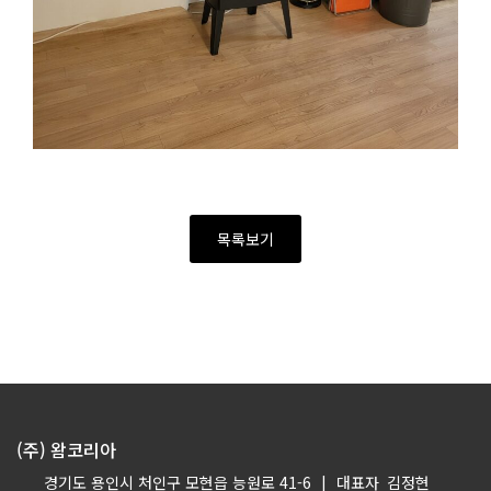
목록보기
(주) 왐코리아
경기도 용인시 처인구 모현읍 능원로 41-6
|
대표자
김정현