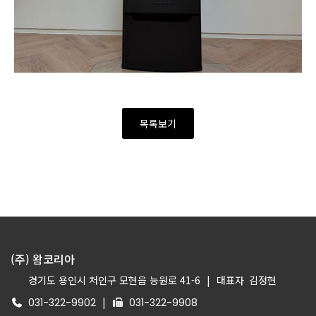
목록보기
(주) 왐코리아
경기도 용인시 처인구 모현읍 능원로 41-6
|
대표자
김정현
|
031-322-9902
031-322-9908