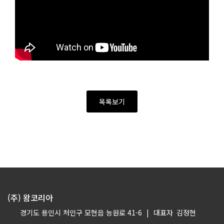
목록보기
(주) 왐코리아
경기도 용인시 처인구 모현읍 능원로 41-6
|
대표자
김정현