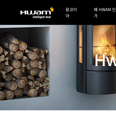
왐코리
왜 HWAM 인
아
가
Hw