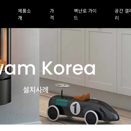
제품소
가
벽난로 가이
공간 갤
개
격
드
리
am Korea
설치사례