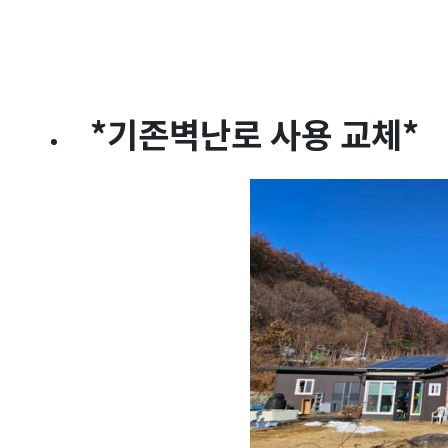
*기존벽난로 사용 교체*