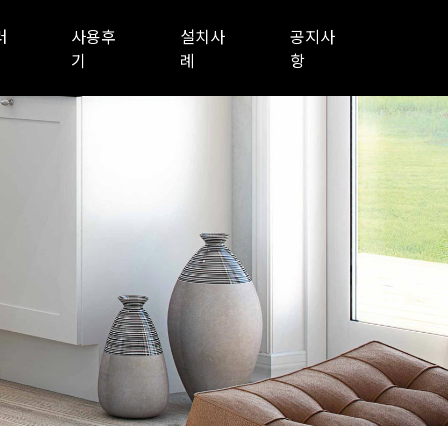
러
사용후
설치사
공지사
기
례
항