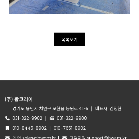
목록보기
(주) 왐코리아
경기도 용인시 처인구 모현읍 능원로 41-6
|
대표자
김정현
|
031-322-9902
031-322-9908
|
010-8445-8902
010-7651-8902
|
고객지원 support@hwam.kr
영업 sales@hwam.kr