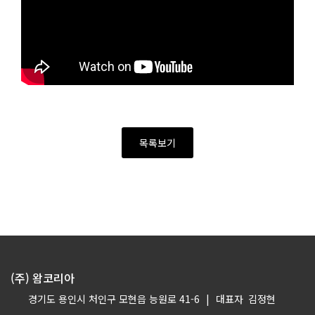
목록보기
(주) 왐코리아
경기도 용인시 처인구 모현읍 능원로 41-6
|
대표자
김정현