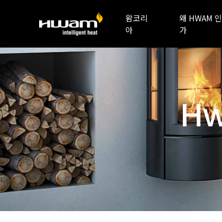
왐코리
왜 HWAM 인
아
가
Hw