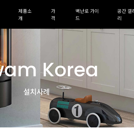
제품소
가
벽난로 가이
공간 갤
개
격
드
리
am Korea
설치사례