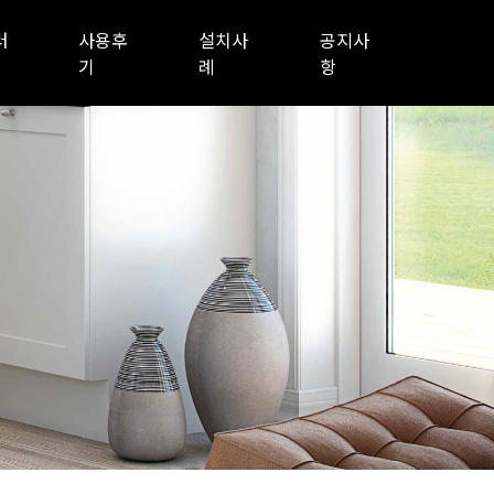
러
사용후
설치사
공지사
기
례
항