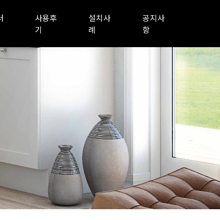
러
사용후
설치사
공지사
기
례
항