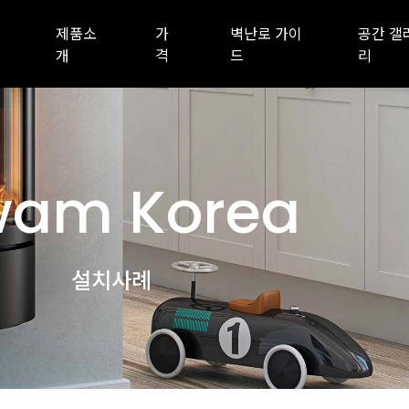
제품소
가
벽난로 가이
공간 갤
개
격
드
리
am Korea
설치사례