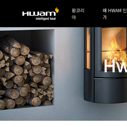
왐코리
왜 HWAM 인
아
가
Hw