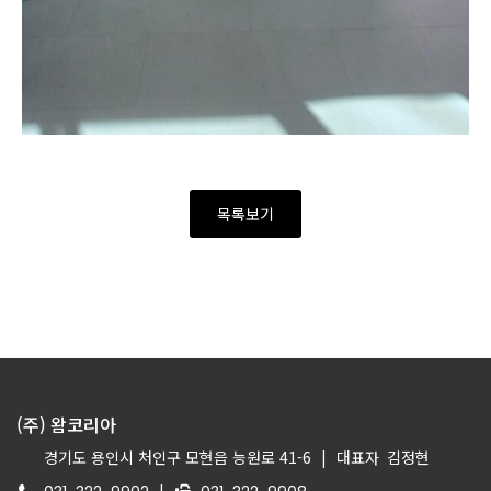
목록보기
(주) 왐코리아
경기도 용인시 처인구 모현읍 능원로 41-6
|
대표자
김정현