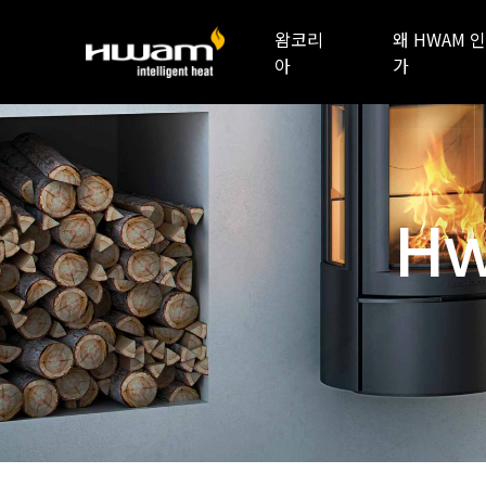
왐코리
왜 HWAM 인
아
가
Hw