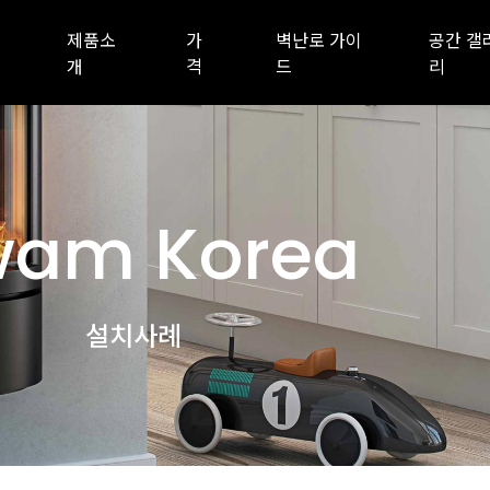
제품소
가
벽난로 가이
공간 갤
개
격
드
리
am Korea
설치사례