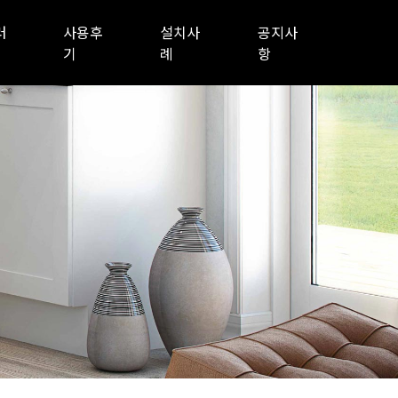
러
사용후
설치사
공지사
기
례
항