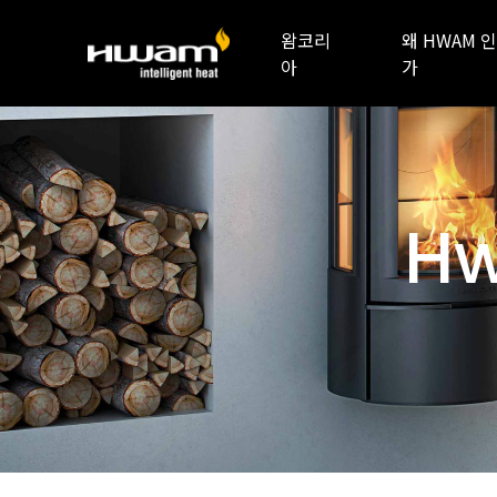
왐코리
왜 HWAM 인
아
가
Hw