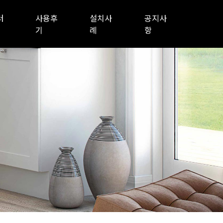
러
사용후
설치사
공지사
기
례
항