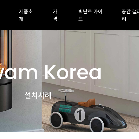
제품소
가
벽난로 가이
공간 갤
개
격
드
리
am Korea
설치사례