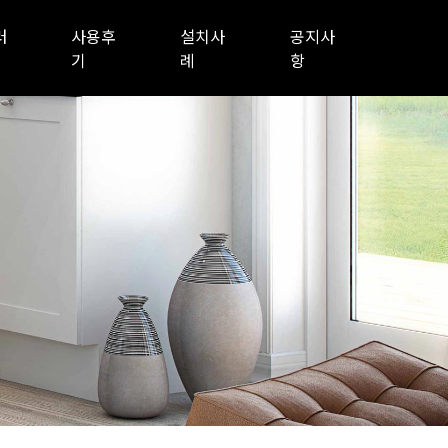
러
사용후
설치사
공지사
기
례
항