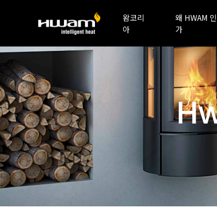
왐코리
왜 HWAM 인
아
가
Hw