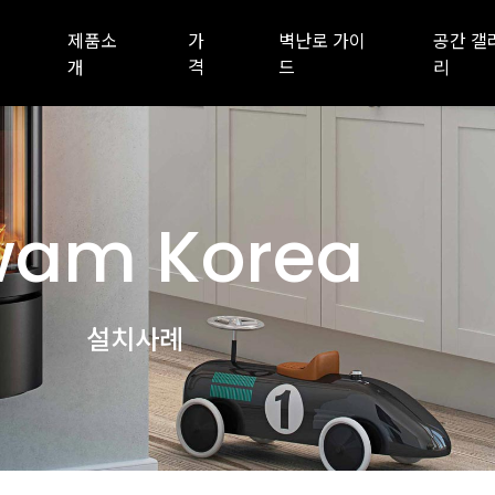
제품소
가
벽난로 가이
공간 갤
개
격
드
리
am Korea
설치사례