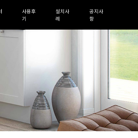
러
사용후
설치사
공지사
기
례
항