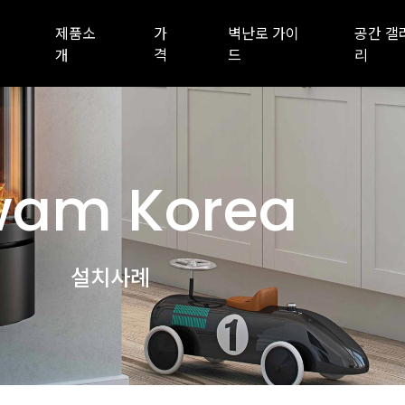
제품소
가
벽난로 가이
공간 갤
개
격
드
리
am Korea
설치사례