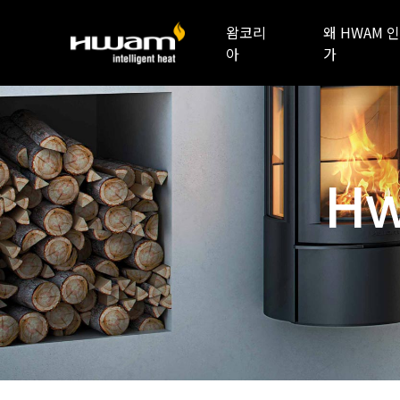
왐코리
왜 HWAM 인
아
가
Hw