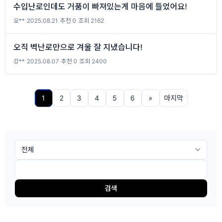
수입난로인데도 거품이 빠져있는게 마음에 들었어요!
오**
|
2025.08.21
|
추천 0
|
조회 2162
오직 벽난로만으로 겨울 잘 지냈습니다!
강**
|
2025.08.07
|
추천 0
|
조회 2400
1
2
3
4
5
6
»
마지막
검색