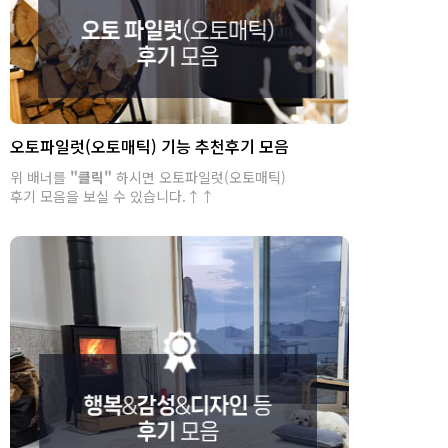
오토파일럿(오토매틱) 기능 추천후기 모음
위 배너를
"클릭"
하시면 오토파일럿(오토매틱)
후기 모음을 보실 수 있습니다.↑↑