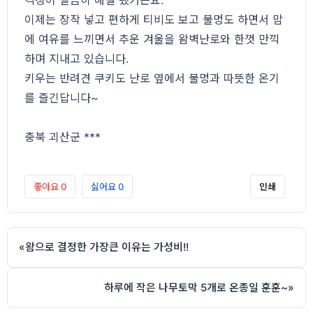
걱정이 말끔히 해결 됐거든요.
이제는 장작 넣고 편하게 티비도 보고 불멍도 하면서 맘
에 여유를 느끼면서 추운 겨울을 왐벽난로와 한껏 만끽
하며 지내고 있습니다.
키우는 반려견 쿠키도 난로 옆에서 불멍과 따뜻한 온기
를 즐긴답니다~
충북 괴산군 ***
좋아요
0
싫어요
0
인쇄
«
왐으로 결정한 가장큰 이유는 가성비!!
하루에 작은 나무토막 5개로 온종일 훈훈~
»