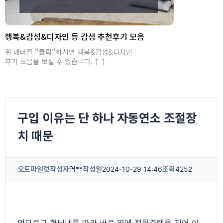
행복&감성&디자인 등 감성 추천후기 모음
위 배너를
"클릭"
하시면 행복&감성&디자인
후기 모음을 보실 수 있습니다.↑↑
구입 이유는 단 하나 자동연소 조절장
치 때문
오토파일럿
작성자
염**
작성일
2024-10-29 14:46
조회
4252