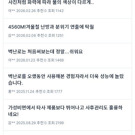
사진처럼 화력에 따라 불의 색상이 다르게..
이**
|
2026.02.26
|
추천 0
|
조회 1142
4560M!겨울철 난방과 분위기 연출에 탁월
김**
|
2026.02.06
|
추천 0
|
조회 1251
벽난로는 처음써보는데 정말...쉬워요
이**
|
2026.01.23
|
추천 0
|
조회 1469
벽난로를 오랬동안 사용해본 경험자라서 더욱 성능에 놀랐
습니다.
홍**
|
2025.11.24
|
추천 0
|
조회 1777
가성비면에서 타사 제품보다 뛰어나고 사후관리도 훌륭하
네요!
김**
|
2025.08.29
|
추천 0
|
조회 2199