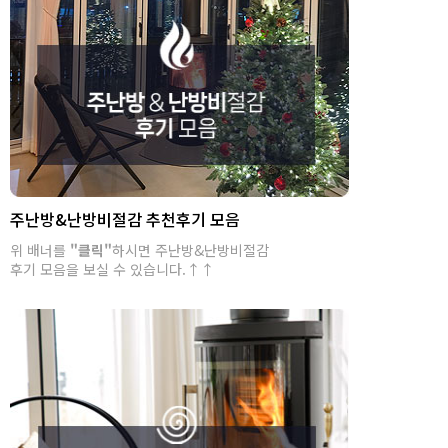
주난방&난방비절감 추천후기 모음
위 배너를
"클릭"
하시면 주난방&난방비절감
후기 모음을 보실 수 있습니다.↑↑