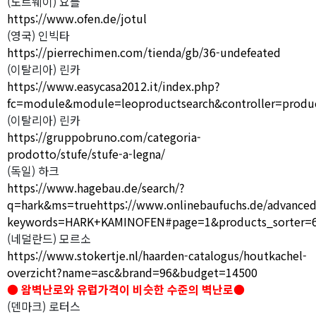
(노르웨이) 요틀
https://www.ofen.de/jotul
(영국) 인빅타
https://pierrechimen.com/tienda/gb/36-undefeated
(이탈리아) 린카
https://www.easycasa2012.it/index.php?
fc=module&module=leoproductsearch&controller=produc
(이탈리아) 린카
https://gruppobruno.com/categoria-
prodotto/stufe/stufe-a-legna/
(독일) 하크
https://www.hagebau.de/search/?
q=hark&ms=truehttps://www.onlinebaufuchs.de/advanced
keywords=HARK+KAMINOFEN#page=1&products_sorter=6&
(네덜란드) 모르소
https://www.stokertje.nl/haarden-catalogus/houtkachel-
overzicht?name=asc&brand=96&budget=14500
● 왐벽난로와 유럽가격이 비슷한 수준의 벽난로●
(덴마크) 로터스