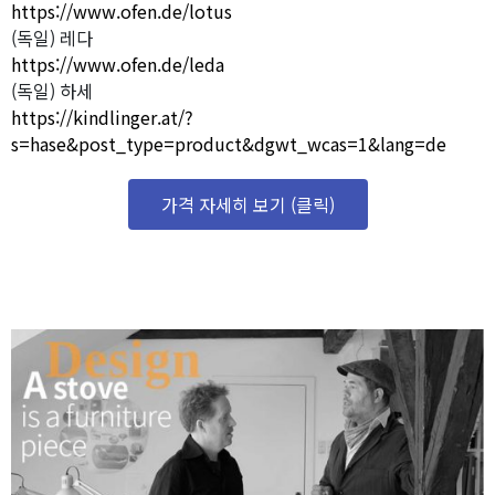
https://www.ofen.de/lotus
(독일) 레다
https://www.ofen.de/leda
(독일) 하세
https://kindlinger.at/?
s=hase&post_type=product&dgwt_wcas=1&lang=de
가격 자세히 보기 (클릭)