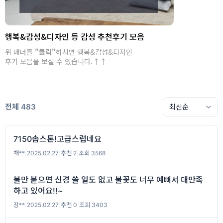
행복&감성&디자인 등 감성 추천후기 모음
위 배너를
"클릭"
하시면 행복&감성&디자인
후기 모음을 보실 수 있습니다.↑↑
전체 483
7150솝스톤!고급스럽네요
채**
|
2025.02.27
|
추천 2
|
조회 3568
불만 붙으면 신경 쓸 일도 없고 불꽃도 너무 예뻐서 대만족
하고 있어요!!~
장**
|
2025.02.27
|
추천 0
|
조회 3403