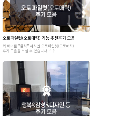
오토파일럿(오토매틱) 기능 추천후기 모음
위 배너를
"클릭"
하시면 오토파일럿(오토매틱)
후기 모음을 보실 수 있습니다.↑↑