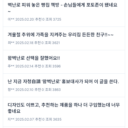
벽난로 피워 놓은 빵집 책방 - 손님들에게 포토존이 됐네요
~
이**
|
2025.02.20
|
추천 0
|
조회 3725
겨울철 추위에 가족을 지켜주는 우리집 든든한 친구!!~~
최**
|
2025.02.18
|
추천 0
|
조회 3621
왐벽난로 선택을 잘했어요!!
주**
|
2025.02.14
|
추천 0
|
조회 3596
난 지금 자청自請 ‘왐벽난로’ 홍보대사가 되어 이 글을 쓴다.
정**
|
2025.02.10
|
추천 0
|
조회 3863
디자인도 이쁘고, 추천하는 제품을 하나 더 구입했는데 너무
좋네요
지**
|
2025.02.07
|
추천 0
|
조회 3635