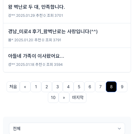
왐 벽난로 두 대, 만족합니다.
강**
|
2025.01.29
|
추천 0
|
조회 3701
경남_미로4 후기_왐벽난로는 사랑입니다(^^)
봄*
|
2025.01.20
|
추천 0
|
조회 3791
아들네 가족이 이사왔어요...
성**
|
2025.01.18
|
추천 0
|
조회 3594
처음
«
1
2
3
4
5
6
7
8
9
10
»
마지막