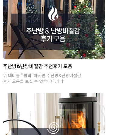
주난방&난방비절감 추천후기 모음
위 배너를
"클릭"
하시면 주난방&난방비절감
후기 모음을 보실 수 있습니다.↑↑