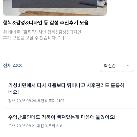
행복&감성&디자인 등 감성 추천후기 모음
위 배너를
"클릭"
하시면 행복&감성&디자인
후기 모음을 보실 수 있습니다.↑↑
전체 483
가성비면에서 타사 제품보다 뛰어나고 사후관리도 훌륭하
네요!
김**
|
2025.08.29
|
추천 0
|
조회 2197
수입난로인데도 거품이 빠져있는게 마음에 들었어요!
오**
|
2025.08.21
|
추천 0
|
조회 2161