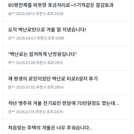
80평전체를 따뜻한 포금자리로~!!기적같은 절감효과
송**
|
2025.08.12
|
추천 0
|
조회 2239
오직 벽난로만으로 겨울 잘 지냈습니다!
강**
|
2025.08.07
|
추천 0
|
조회 2399
"벽난로는 철저하게 난방용입니다"
우**
|
2025.07.28
|
추천 0
|
조회 2615
제 평생의 로망이었던 벽난로 미로6설치 후기
문**
|
2025.07.22
|
추천 0
|
조회 2604
작년 맹추위 겨울 전기료만 한달에 70만원정도 였는데...
성**
|
2025.07.15
|
추천 0
|
조회 2476
처음맞는 주택의 겨울은 너무 추워습니다..