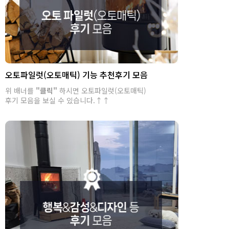
오토파일럿(오토매틱) 기능 추천후기 모음
위 배너를
"클릭"
하시면 오토파일럿(오토매틱)
후기 모음을 보실 수 있습니다.↑↑