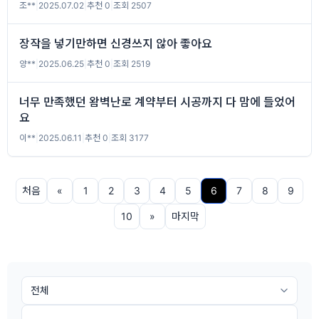
조**
|
2025.07.02
|
추천 0
|
조회 2507
장작을 넣기만하면 신경쓰지 않아 좋아요
양**
|
2025.06.25
|
추천 0
|
조회 2519
너무 만족했던 왐벽난로 계약부터 시공까지 다 맘에 들었어
요
이**
|
2025.06.11
|
추천 0
|
조회 3177
처음
«
1
2
3
4
5
6
7
8
9
10
»
마지막