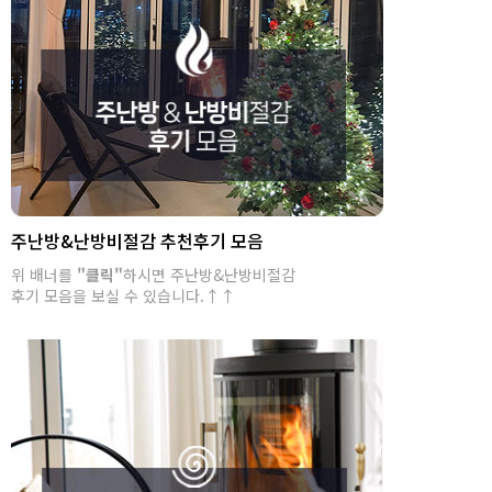
주난방&난방비절감 추천후기 모음
위 배너를
"클릭"
하시면 주난방&난방비절감
후기 모음을 보실 수 있습니다.↑↑