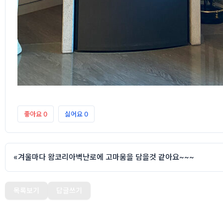
좋아요
0
싫어요
0
«
겨울마다 왐코리아벽난로에 고마움을 담을것 같아요~~~
목록보기
답글쓰기