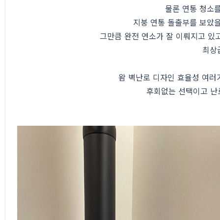
물론 연통 청소
지붕 연통 돌출부를 보았을
그만큼 완전 연소가 잘 이뤄지고 있고
최상
왐 벽난로 디자인 효율성 여러
후회없는 선택이고 난