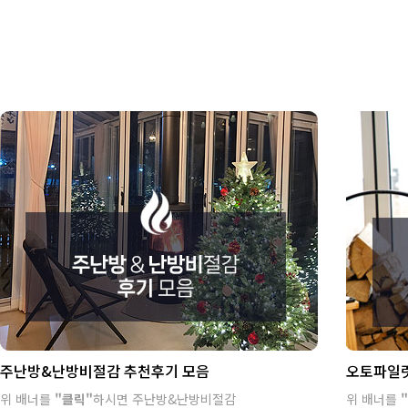
주난방&난방비절감 추천후기 모음
오토파일럿
위 배너를
"클릭"
하시면 주난방&난방비절감
위 배너를
"