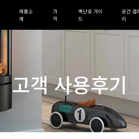
제품소
가
벽난로 가이
공간 갤
개
격
드
리
고객 사용후기