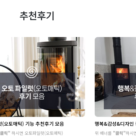
추천후기
(오토매틱) 기능 추천후기 모음
행복&감성&디자인 
클릭"
하시면 오토파일럿(오토매틱)
위 배너를
"클릭"
하시