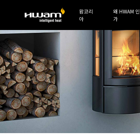
왐코리
왜 HWAM 인
아
가