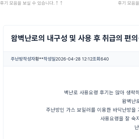
후기 모음을 보실 수 있습니다.↑↑
후기 모음을
왐벽난로의 내구성 및 사용 후 취급의 편
주난방
작성자
황**
작성일
2026-04-28 12:12
조회
640
벽난로 사용요령 후기는 많아 생략하
왐벽난로
주난방인 가스 보일러를 이용한 바닥난방을 거
사용요령을 잘 숙
난