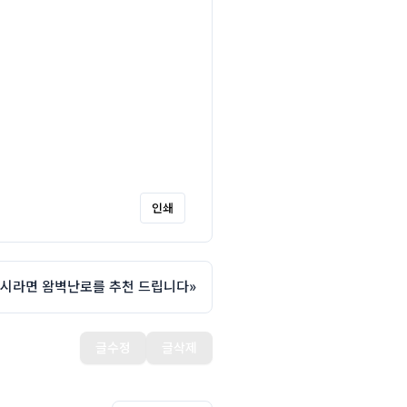
인쇄
이시라면 왐벽난로를 추천 드립니다
»
글수정
글삭제