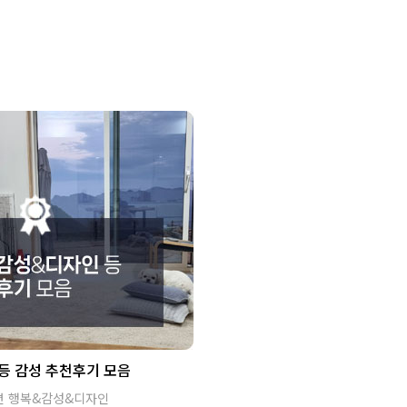
등 감성 추천후기 모음
면 행복&감성&디자인