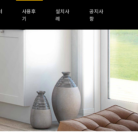
러
사용후
설치사
공지사
기
례
항