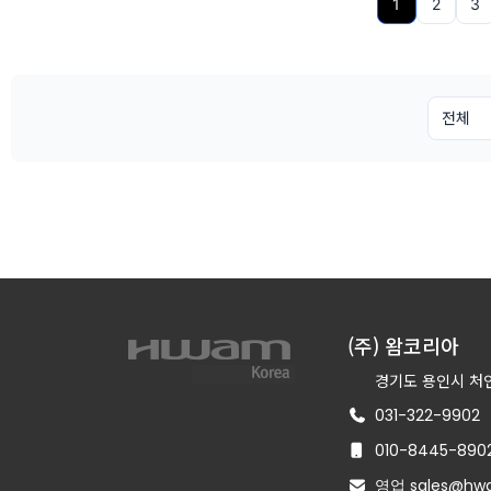
1
2
3
(주) 왐코리아
경기도 용인시 처인
031-322-9902
010-8445-890
영업 sales@hwa