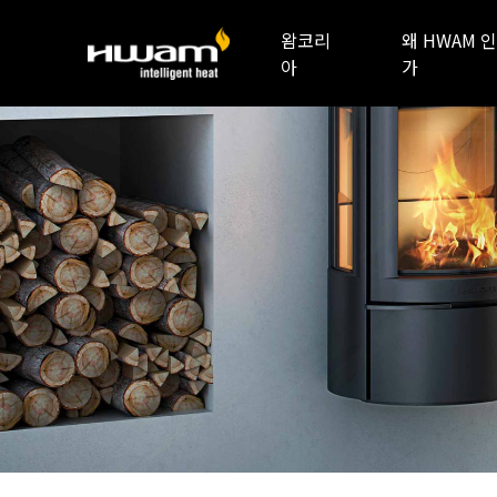
왐코리
왜 HWAM 인
아
가