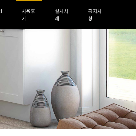
러
사용후
설치사
공지사
기
례
항