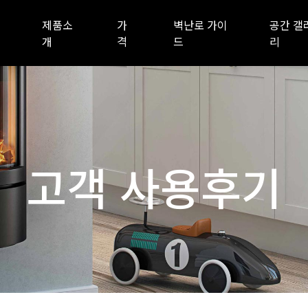
제품소
가
벽난로 가이
공간 갤
개
격
드
리
고객 사용후기