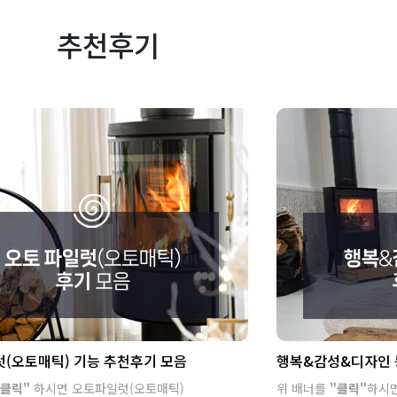
추천후기
(오토매틱) 기능 추천후기 모음
행복&감성&디자인 
클릭"
하시면 오토파일럿(오토매틱)
위 배너를
"클릭"
하시