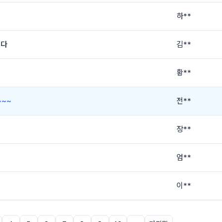
하**
니다
김**
황**
~~
전**
장**
엄**
이**