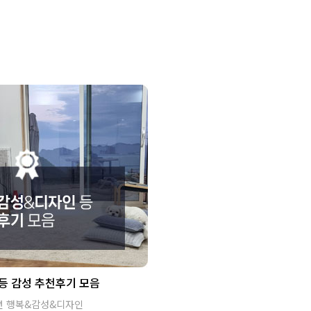
등 감성 추천후기 모음
면 행복&감성&디자인