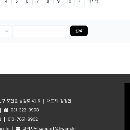
4
5
6
7
8
9
10
»
마지막
검색
구 모현읍 능원로 41-6
|
대표자
김정현
|
031-322-9908
|
2
010-7651-8902
|
고객지원 support@hwam.kr
m.kr