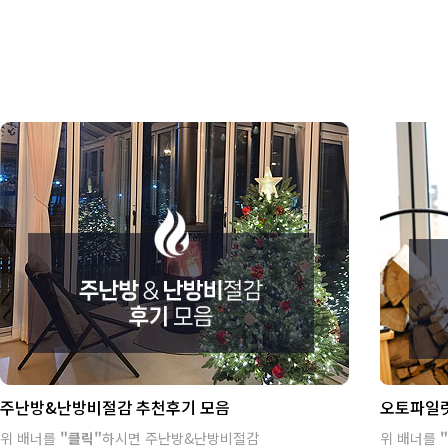
주난방&난방비절감 추천후기 모음
오토파일럿
위 배너를
"클릭"
하시면 주난방&난방비절감
위 배너를
"