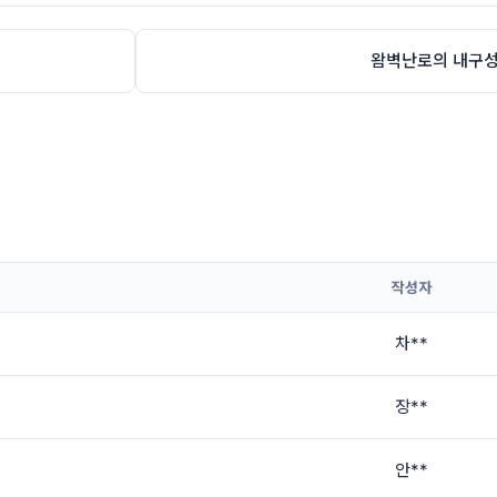
왐벽난로의 내구성
작성자
차**
장**
안**