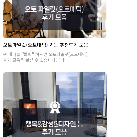
오토파일럿(오토매틱) 기능 추천후기 모음
위 배너를
"클릭"
하시면 오토파일럿(오토매틱)
후기 모음을 보실 수 있습니다.↑↑