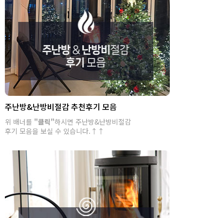
주난방&난방비절감 추천후기 모음
위 배너를
"클릭"
하시면 주난방&난방비절감
후기 모음을 보실 수 있습니다.↑↑