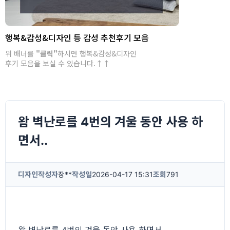
행복&감성&디자인 등 감성 추천후기 모음
위 배너를
"클릭"
하시면 행복&감성&디자인
후기 모음을 보실 수 있습니다.↑↑
왐 벽난로를 4번의 겨울 동안 사용 하
면서..
디자인
작성자
장**
작성일
2026-04-17 15:31
조회
791