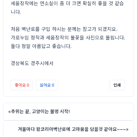
세움장작에는 연소실이 좀 더 크면 확실히 좋을 것 같습
니다.
처음 벽난로를 구입 하시는 분께는 참고가 되겠지요.
가로누임 정작과 세움장작의 불꽃을 사진으로 올림니다.
둘다 정말 아름답고 좋습니다.
경상북도 경주시에서
좋아요
0
싫어요
0
인쇄
«
추위는 끝, 고양이는 불멍 시작!
겨울마다 왐코리아벽난로에 고마움을 담을것 같아요~~~
»