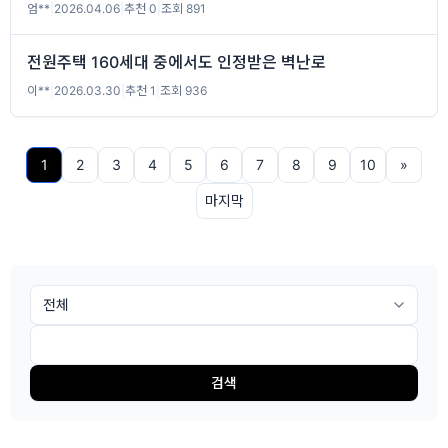
엄**
|
2026.04.06
|
추천 0
|
조회 891
전원주택 160세대 중에서도 인정받은 벽난로
이**
|
2026.03.30
|
추천 1
|
조회 936
1
2
3
4
5
6
7
8
9
10
»
마지막
검색