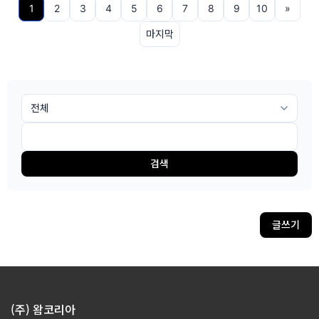
1
2
3
4
5
6
7
8
9
10
»
마지막
검색
글쓰기
(주) 왐코리아