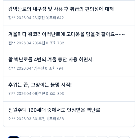
왐벽난로의 내구성 및 사용 후 취급의 편의성에 대해
황**
|
2026.04.28
|
추천 0
|
조회 642
겨울마다 왐코리아벽난로에 고마움을 담을것 같아요~~~
전**
|
2026.04.20
|
추천 0
|
조회 732
왐 벽난로를 4번의 겨울 동안 사용 하면서..
장**
|
2026.04.17
|
추천 0
|
조회 794
추위는 끝, 고양이는 불멍 시작!
엄**
|
2026.04.06
|
추천 0
|
조회 893
전원주택 160세대 중에서도 인정받은 벽난로
이**
|
2026.03.30
|
추천 1
|
조회 938