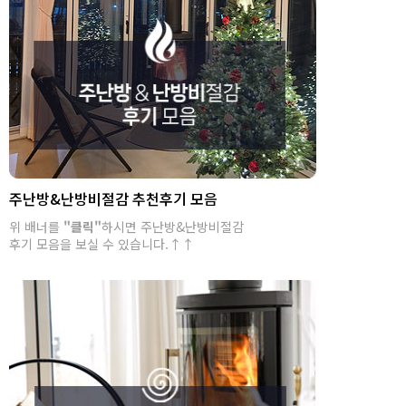
주난방&난방비절감 추천후기 모음
위 배너를
"클릭"
하시면 주난방&난방비절감
후기 모음을 보실 수 있습니다.↑↑