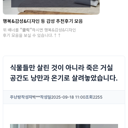
행복&감성&디자인 등 감성 추천후기 모음
위 배너를
"클릭"
하시면 행복&감성&디자인
후기 모음을 보실 수 있습니다.↑↑
식물들만 살린 것이 아니라 죽은 거실
공간도 낭만과 온기로 살려놓았습니다.
주난방
작성자
박**
작성일
2025-09-18 11:00
조회
2255