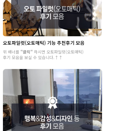
오토파일럿(오토매틱) 기능 추천후기 모음
위 배너를
"클릭"
하시면 오토파일럿(오토매틱)
후기 모음을 보실 수 있습니다.↑↑