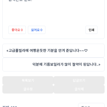
좋아요
0
싫어요
0
인쇄
«
고급풀빌라에 여행온듯한 기분을 안겨 준답니다~~♡
덕분에 기름보일러가 많이 절약이 된답니다..
»
목록보기
답글쓰기
글수정
글삭제