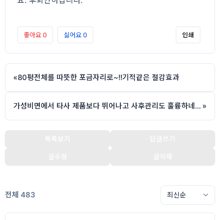
요. 후회안하십니다.
좋아요
0
싫어요
0
인쇄
«
80평전체를 따뜻한 포금자리로~!!기적같은 절감효과
가성비면에서 타사 제품보다 뛰어나고 사후관리도 훌륭하네요!
»
목록보기
답글쓰기
글수정
글삭제
전체 483