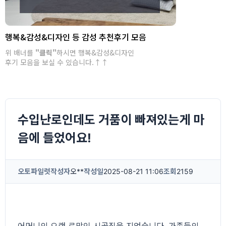
행복&감성&디자인 등 감성 추천후기 모음
위 배너를
"클릭"
하시면 행복&감성&디자인
후기 모음을 보실 수 있습니다.↑↑
수입난로인데도 거품이 빠져있는게 마
음에 들었어요!
오토파일럿
작성자
오**
작성일
2025-08-21 11:06
조회
2159