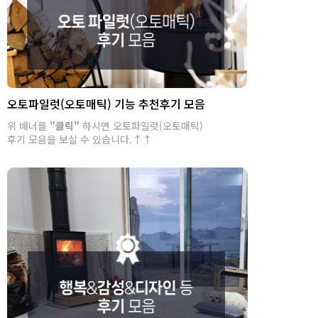
오토파일럿(오토매틱) 기능 추천후기 모음
위 배너를
"클릭"
하시면 오토파일럿(오토매틱)
후기 모음을 보실 수 있습니다.↑↑