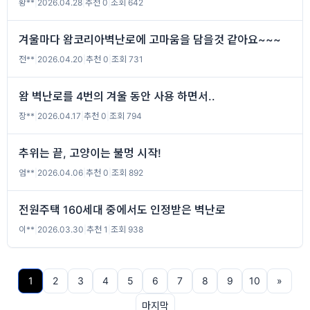
황**
|
2026.04.28
|
추천 0
|
조회 642
겨울마다 왐코리아벽난로에 고마움을 담을것 같아요~~~
전**
|
2026.04.20
|
추천 0
|
조회 731
왐 벽난로를 4번의 겨울 동안 사용 하면서..
장**
|
2026.04.17
|
추천 0
|
조회 794
추위는 끝, 고양이는 불멍 시작!
엄**
|
2026.04.06
|
추천 0
|
조회 892
전원주택 160세대 중에서도 인정받은 벽난로
이**
|
2026.03.30
|
추천 1
|
조회 938
1
2
3
4
5
6
7
8
9
10
»
마지막