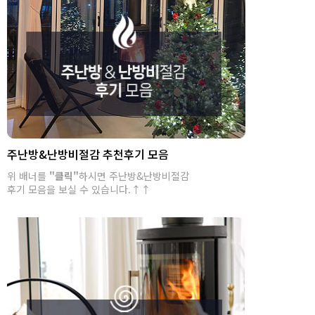
주난방&난방비절감 추천후기 모음
위 배너를
"클릭"
하시면 주난방&난방비절감
후기 모음을 보실 수 있습니다.↑↑