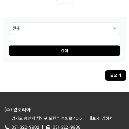
검색
글쓰기
(주) 왐코리아
경기도 용인시 처인구 모현읍 능원로 41-6
|
대표자
김정현
|
031-322-9902
031-322-9908