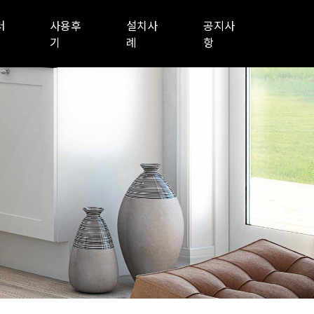
러
사용후
설치사
공지사
기
례
항