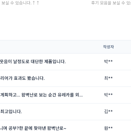
 보실 수 있습니다.↑↑
후기 모음을 보실 수 
작성자
 웃음이 날정도로 대단한 제품입니다.
박**
리어가 효과도 봤습니다.
최**
건축가인 남편은 반드시 집에 벽난로를 설치하겠다고 계획하고... 왐벽난로 보는 순간 유레카를 외쳤습니다
박**
 최고입니다.
김**
니며 공부?한 끝에 찾아낸 왐벽난로~
원**