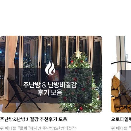
주난방&난방비절감 추천후기 모음
오토파일럿
위 배너를
"클릭"
하시면 주난방&난방비절감
위 배너를
"