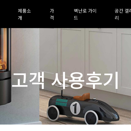
제품소
가
벽난로 가이
공간 갤
개
격
드
리
고객 사용후기