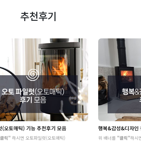
추천후기
(오토매틱) 기능 추천후기 모음
행복&감성&디자인 
클릭"
하시면 오토파일럿(오토매틱)
위 배너를
"클릭"
하시