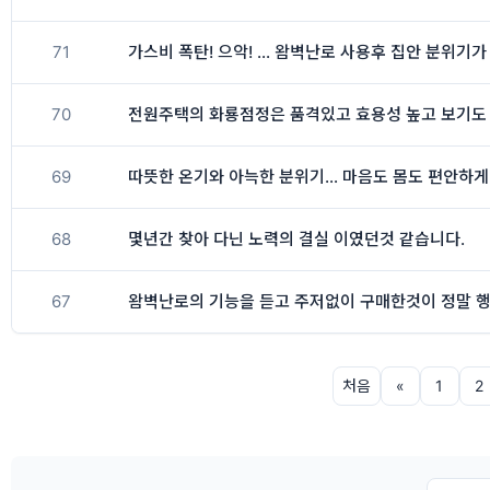
71
가스비 폭탄! 으악! ... 왐벽난로 사용후 집안 분위
70
전원주택의 화룡점정은 품격있고 효용성 높고 보기도
69
따뜻한 온기와 아늑한 분위기… 마음도 몸도 편안하게
68
몇년간 찾아 다닌 노력의 결실 이였던것 같습니다.
67
왐벽난로의 기능을 듣고 주저없이 구매한것이 정말 
처음
«
1
2