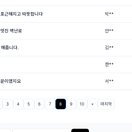
기가 포근해지고 따뜻합니다
박**
 멋진 벽난로
안**
 해줍니다.
김**
한**
행운이였지요
서**
3
4
5
6
7
8
9
10
»
마지막