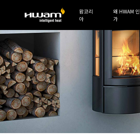
왐코리
왜 HWAM 인
아
가