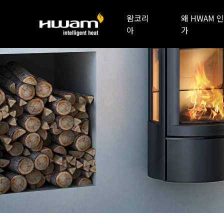
왐코리
왜 HWAM 인
아
가