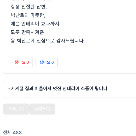
항상 친절한 답변,
벽난로의 따뜻함,
예쁜 인테리어 효과까지
모두 만족시켜준
왐 벽난로에 진심으로 감사드립니다.
좋아요
0
싫어요
0
«
사계절 집과 어울어져 멋진 인테리어 소품이 됩니다
목록보기
답글쓰기
전체 483