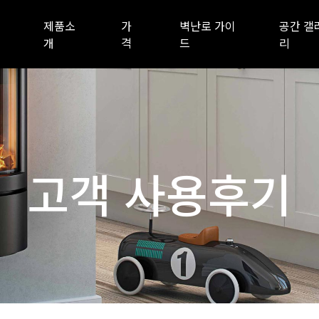
제품소
가
벽난로 가이
공간 갤
개
격
드
리
고객 사용후기