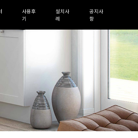
러
사용후
설치사
공지사
기
례
항