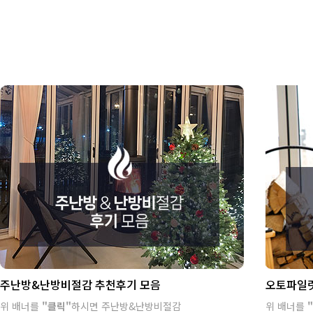
주난방&난방비절감 추천후기 모음
오토파일럿
위 배너를
"클릭"
하시면 주난방&난방비절감
위 배너를
"