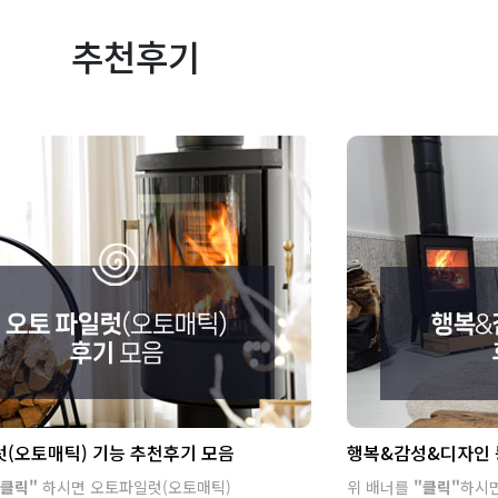
추천후기
(오토매틱) 기능 추천후기 모음
행복&감성&디자인 
클릭"
하시면 오토파일럿(오토매틱)
위 배너를
"클릭"
하시