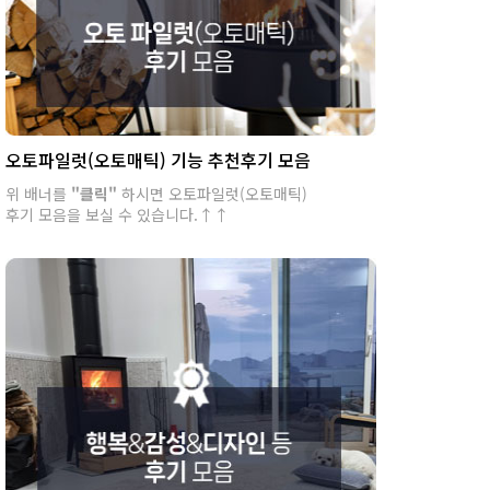
오토파일럿(오토매틱) 기능 추천후기 모음
위 배너를
"클릭"
하시면 오토파일럿(오토매틱)
후기 모음을 보실 수 있습니다.↑↑