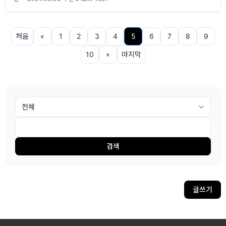
처음
«
1
2
3
4
5
6
7
8
9
10
»
마지막
검색
글쓰기