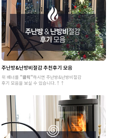
주난방&난방비절감 추천후기 모음
위 배너를
"클릭"
하시면 주난방&난방비절감
후기 모음을 보실 수 있습니다.↑↑