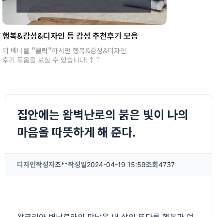
행복&감성&디자인 등 감성 추천후기 모음
위 배너를
"클릭"
하시면 행복&감성&디자인
후기 모음을 보실 수 있습니다.↑↑
집안에는 왐벽난로의 붉은 빛이 나의
마음을 따뜻하게 해 준다.
디자인
작성자
조**
작성일
2024-04-19 15:59
조회
4737