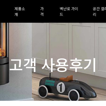
제품소
가
벽난로 가이
공간 갤
개
격
드
리
고객 사용후기