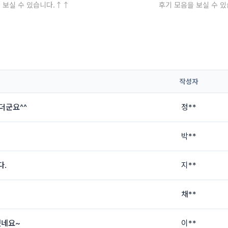
 보실 수 있습니다.↑↑
후기 모음을 보실 수 
작성자
더군요^^
정**
박**
다.
지**
채**
됐네요~
이**