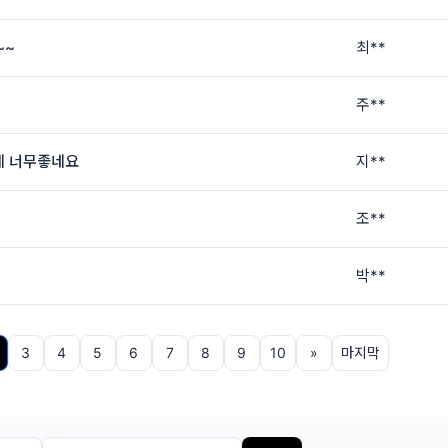
~~
최**
주**
데 너무좋네요
지**
조**
박**
3
4
5
6
7
8
9
10
»
마지막