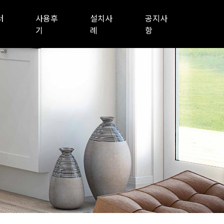
러
사용후
설치사
공지사
기
례
항