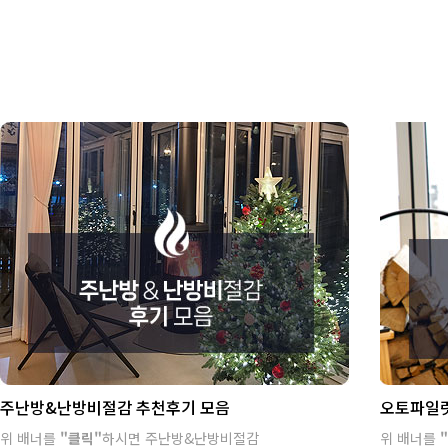
주난방&난방비절감 추천후기 모음
오토파일럿
위 배너를
"클릭"
하시면 주난방&난방비절감
위 배너를
"