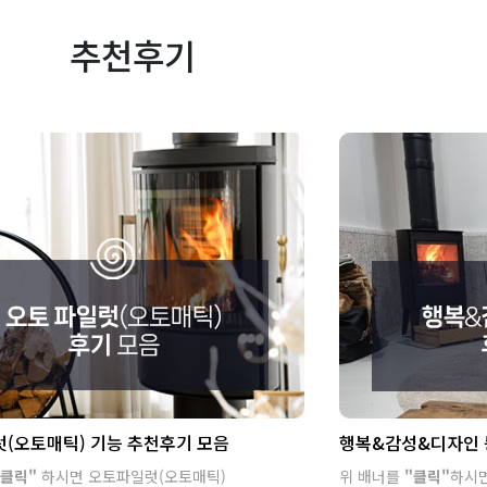
추천후기
(오토매틱) 기능 추천후기 모음
행복&감성&디자인 
클릭"
하시면 오토파일럿(오토매틱)
위 배너를
"클릭"
하시