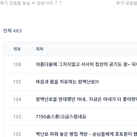
후기 모음을 보실 수 있습니다.↑↑
후기 모음을
전체 483
번호
제목
136
아름다움에 그치지않고 서서히 집안의 공기도 왐~ 되
135
마음과 몸을 치유하는 왐벽난로!!!
134
왐벽난로을 반대했던 아내.. 지금은 아내가 더 좋아한
133
7150솝스톤!고급스럽네요
132
벽난로 피워 놓은 빵집 책방 - 손님들에게 포토존이 