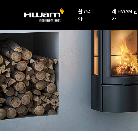
왐코리
왜 HWAM 인
아
가