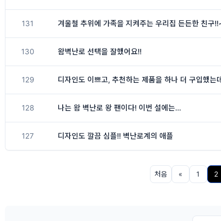
131
겨울철 추위에 가족을 지켜주는 우리집 든든한 친구!!
130
왐벽난로 선택을 잘했어요!!
129
디자인도 이쁘고, 추천하는 제품을 하나 더 구입했는
128
나는 왐 벽난로 왕 팬이다! 이번 설에는...
127
디자인도 깔끔 심플!! 벽난로계의 애플
처음
«
1
2