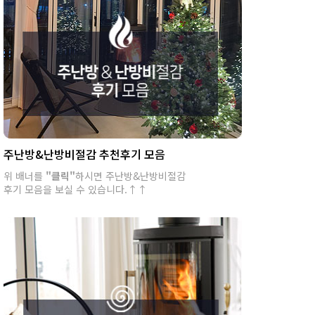
주난방&난방비절감 추천후기 모음
위 배너를
"클릭"
하시면 주난방&난방비절감
후기 모음을 보실 수 있습니다.↑↑