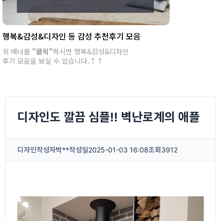
행복&감성&디자인 등 감성 추천후기 모음
위 배너를
"클릭"
하시면 행복&감성&디자인
후기 모음을 보실 수 있습니다.↑↑
디자인도 깔끔 심플!! 벽난로계의 애플
디자인
작성자
박**
작성일
2025-01-03 16:08
조회
3912