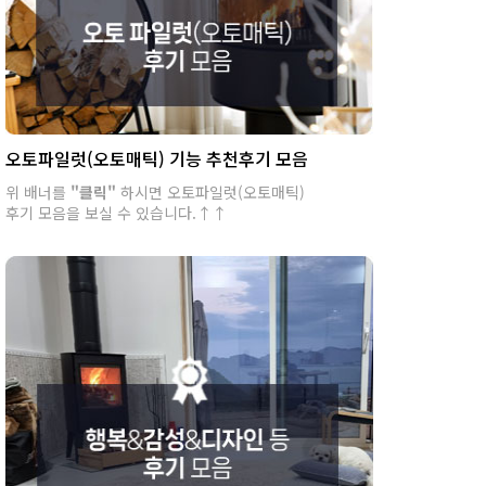
오토파일럿(오토매틱) 기능 추천후기 모음
위 배너를
"클릭"
하시면 오토파일럿(오토매틱)
후기 모음을 보실 수 있습니다.↑↑