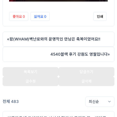
좋아요
0
싫어요
0
인쇄
«
왐(WHAM)벽난로와의 운명적인 만남은 축복이었어요!!
4540블랙 후기 강원도 영월입니다
»
목록보기
답글쓰기
글수정
글삭제
전체 483