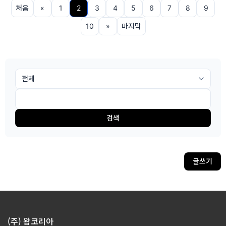
처음
«
1
2
3
4
5
6
7
8
9
10
»
마지막
검색
글쓰기
(주) 왐코리아