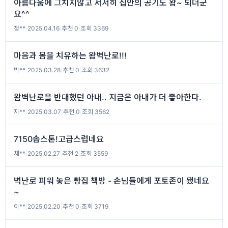
아름다움에 그치지않고 서서히 집안의 공기도 왐~ 되더군
요^^
정**
|
2025.04.16
|
추천 0
|
조회 3369
마음과 몸을 치유하는 왐벽난로!!!
박**
|
2025.03.28
|
추천 0
|
조회 3632
왐벽난로을 반대했던 아내.. 지금은 아내가 더 좋아한다.
지**
|
2025.03.07
|
추천 0
|
조회 3562
7150솝스톤!고급스럽네요
채**
|
2025.02.27
|
추천 2
|
조회 3559
벽난로 피워 놓은 빵집 책방 - 손님들에게 포토존이 됐네요
~
이**
|
2025.02.20
|
추천 0
|
조회 3719