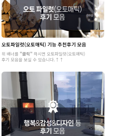
오토파일럿(오토매틱) 기능 추천후기 모음
위 배너를
"클릭"
하시면 오토파일럿(오토매틱)
후기 모음을 보실 수 있습니다.↑↑