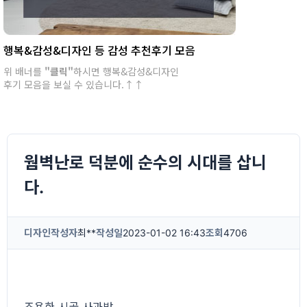
행복&감성&디자인 등 감성 추천후기 모음
위 배너를
"클릭"
하시면 행복&감성&디자인
후기 모음을 보실 수 있습니다.↑↑
웜벽난로 덕분에 순수의 시대를 삽니
다.
디자인
작성자
최**
작성일
2023-01-02 16:43
조회
4706