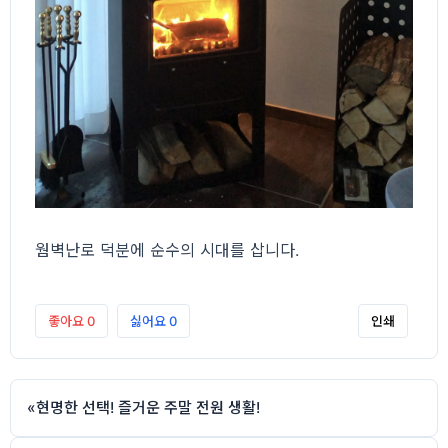
웜벽난로 덕분에 순수의 시대를 삽니다.
좋아요
0
싫어요
0
인쇄
«
현명한 선택! 즐거운 주말 전원 생활!