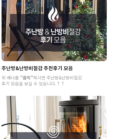
주난방&난방비절감 추천후기 모음
위 배너를
"클릭"
하시면 주난방&난방비절감
후기 모음을 보실 수 있습니다.↑↑